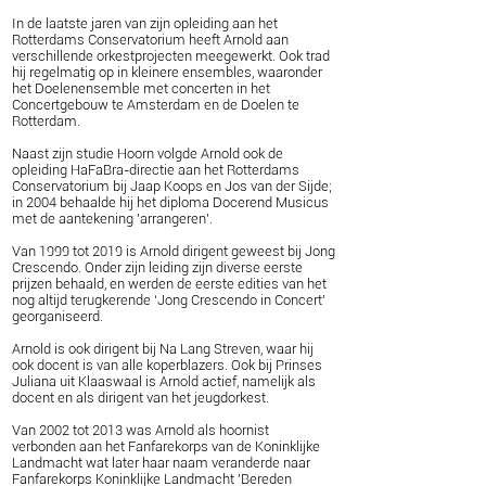
In de laatste jaren van zijn opleiding aan het
Rotterdams Conservatorium heeft Arnold aan
verschillende orkestprojecten meegewerkt. Ook trad
hij regelmatig op in kleinere ensembles, waaronder
het Doelenensemble met concerten in het
Concertgebouw te Amsterdam en de Doelen te
Rotterdam.
Naast zijn studie Hoorn volgde Arnold ook de
opleiding HaFaBra-directie aan het Rotterdams
Conservatorium bij Jaap Koops en Jos van der Sijde;
in 2004 behaalde hij het diploma Docerend Musicus
met de aantekening 'arrangeren'.
Van 1999 tot 2019 is Arnold dirigent geweest bij Jong
Crescendo. Onder zijn leiding zijn diverse eerste
prijzen behaald, en werden de eerste edities van het
nog altijd terugkerende ‘Jong Crescendo in Concert’
georganiseerd.
Arnold is ook dirigent bij Na Lang Streven, waar hij
ook docent is van alle koperblazers. Ook bij Prinses
Juliana uit Klaaswaal is Arnold actief, namelijk als
docent en als dirigent van het jeugdorkest.
Van 2002 tot 2013 was Arnold als hoornist
verbonden aan het Fanfarekorps van de Koninklijke
Landmacht wat later haar naam veranderde naar
Fanfarekorps Koninklijke Landmacht 'Bereden